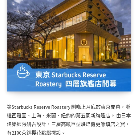
第Starbucks Reserve Roastery 剛喺上月底於東京開幕，喺
繼西雅圖、上海、米蘭、紐約的第五間新旗艦店。 由日本
建築師隈研吾設計，三層高嘅巨型烘焙機更喺鎮店之寶，
有2100朵銅櫻花點綴擺設。