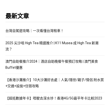
最新文章
台灣自駕遊攻略｜一次看懂台灣租車！
2025 尖沙咀 High Tea 精選推介 | K11 Musea 成 High Tea 新潮
流？
澳門自助餐推介2024｜酒店自助晚餐午餐預訂攻略 | 澳門美食
Buffet優惠
【香港沙灘推介】10大沙灘好去處｜人氣/隱世/親子/情侶 附水質
+交通+設施+住宿攻略
【超抵數據年卡】唔駛去深水埗！香港4G/5G最平年卡比較2023