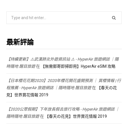
Search
for:
最新評論
【持續更新】⚠️武漢肺炎外遊資訊站 ⚠️ - HyperAir 旅遊網誌 ｜隨
時隨地 醒目旅遊
在
【無需郵寄即掃即用】HyperAir eSIM 攻略
【日本櫻花花期2020】2020年櫻花開花盛開預測 ｜ 賞櫻情報 | 行
程推薦 - HyperAir 旅遊網誌 ｜隨時隨地 醒目旅遊
在
【春天の花
見】世界賞花情報 2019
【2020公眾假期】下年放長假去旅行攻略 - HyperAir 旅遊網誌 ｜
隨時隨地 醒目旅遊
在
【春天の花見】世界賞花情報 2019