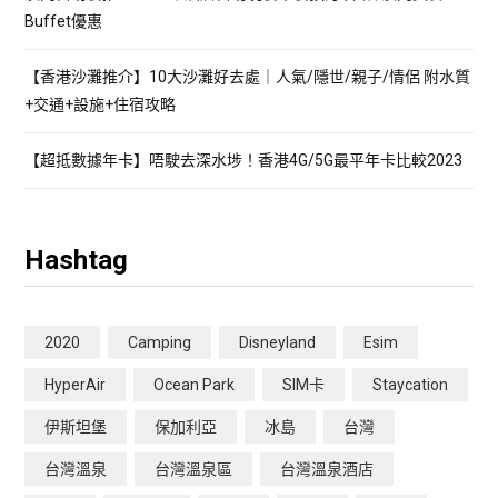
Buffet優惠
【香港沙灘推介】10大沙灘好去處｜人氣/隱世/親子/情侶 附水質
+交通+設施+住宿攻略
【超抵數據年卡】唔駛去深水埗！香港4G/5G最平年卡比較2023
Hashtag
2020
Camping
Disneyland
Esim
HyperAir
Ocean Park
SIM卡
Staycation
伊斯坦堡
保加利亞
冰島
台灣
台灣溫泉
台灣溫泉區
台灣溫泉酒店