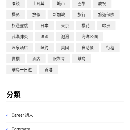
唱錢
土耳其
城市
巴黎
慶祝
攝影
放假
新加坡
旅行
旅遊保險
旅遊靈感
日本
東京
櫻花
歐洲
武漢肺炎
法國
泡湯
海洋公園
溫泉酒店
紐約
美國
自助餐
行程
賞櫻
酒店
限聚令
離島
離島一日遊
香港
分類
Career 請人
Corproate