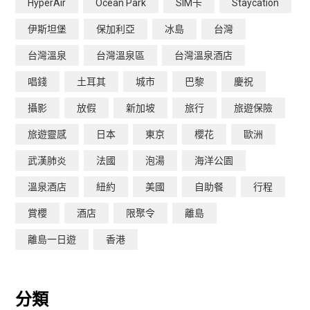
HyperAir
Ocean Park
SIM卡
Staycation
伊斯坦堡
保加利亞
冰島
台灣
台灣溫泉
台灣溫泉區
台灣溫泉酒店
唱錢
土耳其
城市
巴黎
慶祝
攝影
放假
新加坡
旅行
旅遊保險
旅遊靈感
日本
東京
櫻花
歐洲
武漢肺炎
法國
泡湯
海洋公園
溫泉酒店
紐約
美國
自助餐
行程
賞櫻
酒店
限聚令
離島
離島一日遊
香港
分類