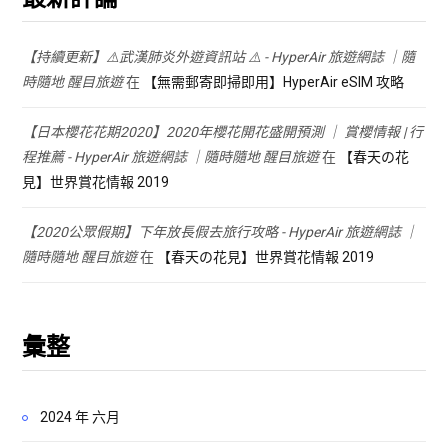
【持續更新】⚠️武漢肺炎外遊資訊站 ⚠️ - HyperAir 旅遊網誌 ｜隨
時隨地 醒目旅遊
在
【無需郵寄即掃即用】HyperAir eSIM 攻略
【日本櫻花花期2020】2020年櫻花開花盛開預測 ｜ 賞櫻情報 | 行
程推薦 - HyperAir 旅遊網誌 ｜隨時隨地 醒目旅遊
在
【春天の花
見】世界賞花情報 2019
【2020公眾假期】下年放長假去旅行攻略 - HyperAir 旅遊網誌 ｜
隨時隨地 醒目旅遊
在
【春天の花見】世界賞花情報 2019
彙整
2024 年 六月