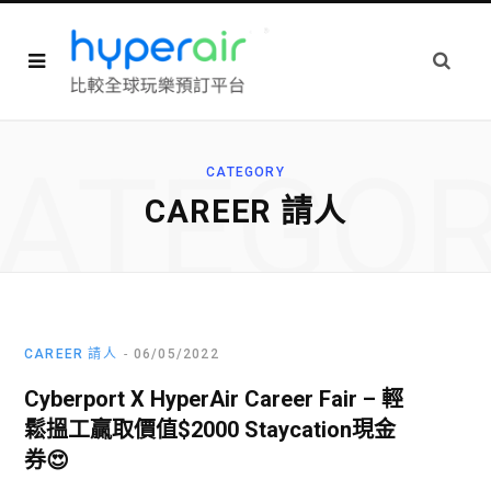
ATEGO
CATEGORY
CAREER 請人
CAREER 請人
06/05/2022
Cyberport X HyperAir Career Fair – 輕
鬆搵工贏取價值$2000 Staycation現金
券😍