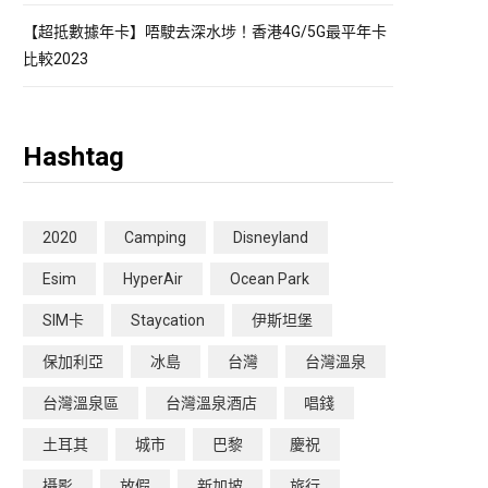
【超抵數據年卡】唔駛去深水埗！香港4G/5G最平年卡
比較2023
Hashtag
2020
Camping
Disneyland
Esim
HyperAir
Ocean Park
SIM卡
Staycation
伊斯坦堡
保加利亞
冰島
台灣
台灣溫泉
台灣溫泉區
台灣溫泉酒店
唱錢
土耳其
城市
巴黎
慶祝
攝影
放假
新加坡
旅行