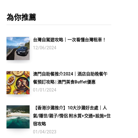
為你推薦
台灣自駕遊攻略｜一次看懂台灣租車！
12/06/2024
澳門自助餐推介2024｜酒店自助晚餐午
餐預訂攻略 | 澳門美食Buffet優惠
01/01/2024
【香港沙灘推介】10大沙灘好去處｜人
氣/隱世/親子/情侶 附水質+交通+設施+住
宿攻略
01/04/2023