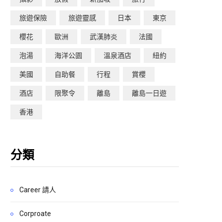
旅遊保險
旅遊靈感
日本
東京
櫻花
歐洲
武漢肺炎
法國
泡湯
海洋公園
溫泉酒店
紐約
美國
自助餐
行程
賞櫻
酒店
限聚令
離島
離島一日遊
香港
分類
Career 請人
Corproate