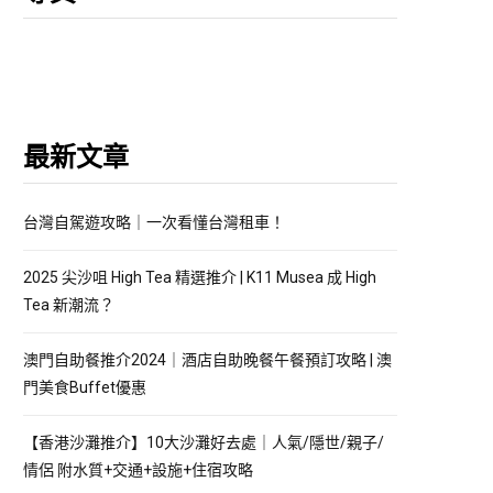
最新文章
台灣自駕遊攻略｜一次看懂台灣租車！
2025 尖沙咀 High Tea 精選推介 | K11 Musea 成 High
Tea 新潮流？
澳門自助餐推介2024｜酒店自助晚餐午餐預訂攻略 | 澳
門美食Buffet優惠
【香港沙灘推介】10大沙灘好去處｜人氣/隱世/親子/
情侶 附水質+交通+設施+住宿攻略