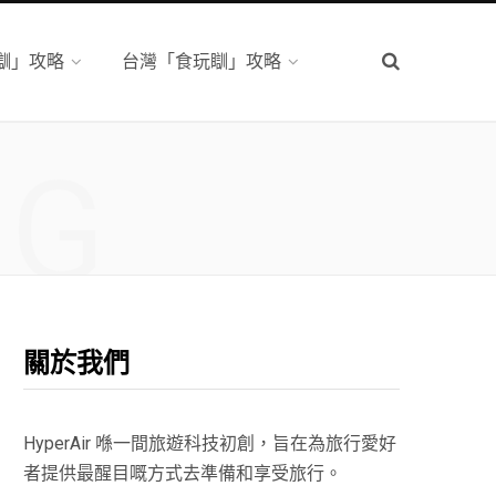
瞓」攻略
台灣「食玩瞓」攻略
NG
關於我們
HyperAir 喺一間旅遊科技初創，旨在為旅行愛好
者提供最醒目嘅方式去準備和享受旅行。