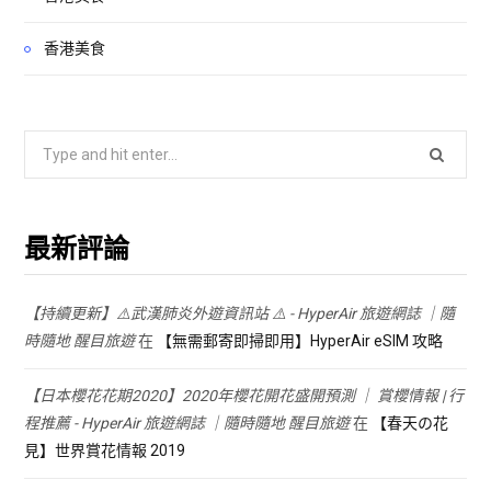
香港美食
Search
for:
最新評論
【持續更新】⚠️武漢肺炎外遊資訊站 ⚠️ - HyperAir 旅遊網誌 ｜隨
時隨地 醒目旅遊
在
【無需郵寄即掃即用】HyperAir eSIM 攻略
【日本櫻花花期2020】2020年櫻花開花盛開預測 ｜ 賞櫻情報 | 行
程推薦 - HyperAir 旅遊網誌 ｜隨時隨地 醒目旅遊
在
【春天の花
見】世界賞花情報 2019