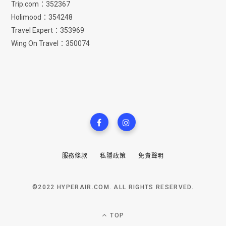
Trip.com：352367
Holimood：354248
Travel Expert：353969
Wing On Travel：350074
服務條款
私隱政策
免責聲明
©2022 HYPERAIR.COM. ALL RIGHTS RESERVED.
TOP