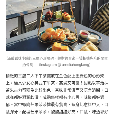
滿載滋味小點的三層心形層架，絕對適合來一場相機先吃的閨蜜
約會啊！（Instagram @ ameliahongkong）
精緻的三層二人下午茶擺放在金色配上墨綠色的心形架
上，極具少女心英式下午茶，高貴又可愛！甜點以宇治抹
茶朱古力蛋糕為比較出色，茶味非常濃而又唔會過甜，口
感亦都好濕潤軟滑。咸點每樣都有小心思，味道都好濃
郁。當中蝦肉芒果莎莎撻最有驚喜，蝦身比意料中大，口
感彈牙，配埋芒果莎莎，酸酸甜甜好夾，口感、味道都好