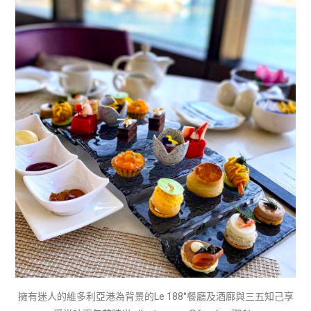
擁有迷人的維多利亞港為背景的Le 188°餐廳及酒廊與三五知己享