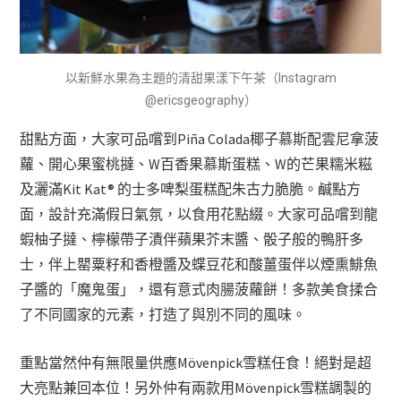
以新鮮水果為主題的清甜果漾下午茶（Instagram
@ericsgeography）
甜點方面，大家可品嚐到Piña Colada椰子慕斯配雲尼拿菠
蘿、開心果蜜桃撻、W百香果慕斯蛋糕、W的芒果糯米糍
及灑滿Kit Kat® 的士多啤梨蛋糕配朱古力脆脆。鹹點方
面，設計充滿假日氣氛，以食用花點綴。大家可品嚐到龍
蝦柚子撻、檸檬帶子漬伴蘋果芥末醬、骰子般的鴨肝多
士，伴上罌粟籽和香橙醬及蝶豆花和酸薑蛋伴以煙熏鯡魚
子醬的「魔鬼蛋」，還有意式肉腸菠蘿餅！多款美食揉合
了不同國家的元素，打造了與別不同的風味。
重點當然仲有無限量供應Mövenpick雪糕任食！絕對是超
大亮點兼回本位！另外仲有兩款用Mövenpick雪糕調製的