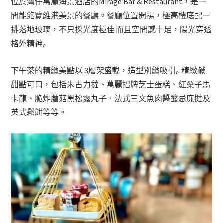
位於灣仔萬麗海景酒店的Mirage Bar & Restaurant，是一
間能飽覽維港美景的餐廳。餐廳位置開揚，極高樓底配一
排落地玻璃，不只採光度極佳 而且空間感十足，陽光穿透
格外精神｡
下午茶的精緻美點以 3層架盛載，造型別緻吸引｡ 精緻鹹
甜點可口，包括朱古力撻、萬麗招牌芝士蛋糕、紅桑子馬
卡龍、脆炸蘑菇黑松露丸子、法式三文魚肉醬酸忌廉撻及
英式鬆餅等等。