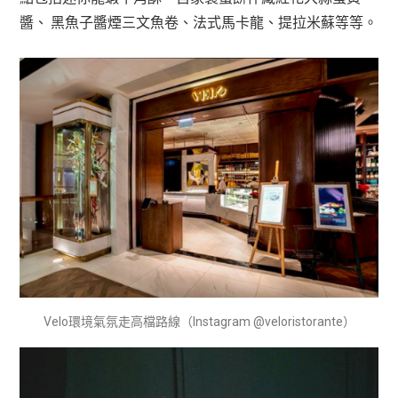
醬、 黑魚子醬煙三文魚卷、法式馬卡龍、提拉米蘇等等。
Velo環境氣氛走高檔路線（Instagram @veloristorante）