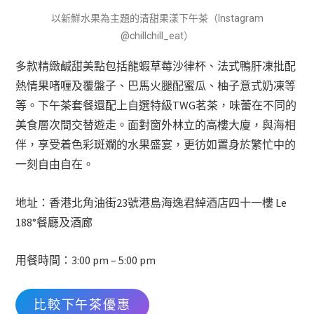
以新鮮水果為主題的清甜果漾下午茶（Instagram
@chillchill_eat）
多款精緻鹹甜美點包括龍蝦草莓沙律杯、法式鴨肝凍批配
熱情果啫喱及覆盤子、巴馬火腿配蜜瓜、柚子意式奶凍等
等。下午茶套餐還配上自選特級TWG茗茶，味蕾在不同的
美食層次間交替遊走。面對窗外林立的高樓大廈，與海相
伴，享受着色彩斑斕的水果盛宴，更彷如置身於繁忙中的
一刻自由自在。
地址：香港北角油街23號港島海逸君綽酒店四十一樓 Le
188°餐廳及酒廊
用餐時間：3:00 pm – 5:00 pm
比較下午茶優惠