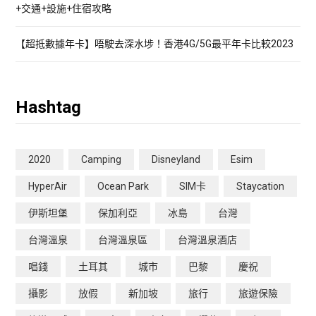
+交通+設施+住宿攻略
【超抵數據年卡】唔駛去深水埗！香港4G/5G最平年卡比較2023
Hashtag
2020
Camping
Disneyland
Esim
HyperAir
Ocean Park
SIM卡
Staycation
伊斯坦堡
保加利亞
冰島
台灣
台灣溫泉
台灣溫泉區
台灣溫泉酒店
唱錢
土耳其
城市
巴黎
慶祝
攝影
放假
新加坡
旅行
旅遊保險