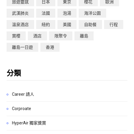
旅遊靈感
日本
東京
櫻花
歐洲
武漢肺炎
法國
泡湯
海洋公園
溫泉酒店
紐約
美國
自助餐
行程
賞櫻
酒店
限聚令
離島
離島一日遊
香港
分類
Career 請人
Corproate
HyperAir 獨家獎賞