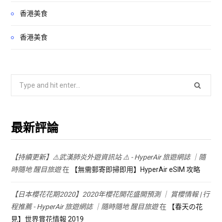
香港美食
香港美食
Search
for:
最新評論
【持續更新】⚠️武漢肺炎外遊資訊站 ⚠️ - HyperAir 旅遊網誌 ｜隨
時隨地 醒目旅遊
在
【無需郵寄即掃即用】HyperAir eSIM 攻略
【日本櫻花花期2020】2020年櫻花開花盛開預測 ｜ 賞櫻情報 | 行
程推薦 - HyperAir 旅遊網誌 ｜隨時隨地 醒目旅遊
在
【春天の花
見】世界賞花情報 2019