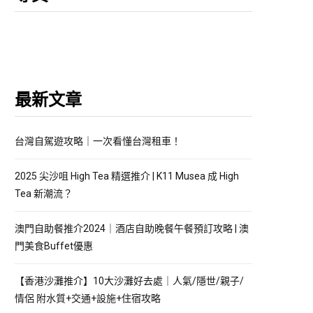
最新文章
台灣自駕遊攻略｜一次看懂台灣租車！
2025 尖沙咀 High Tea 精選推介 | K11 Musea 成 High
Tea 新潮流？
澳門自助餐推介2024｜酒店自助晚餐午餐預訂攻略 | 澳
門美食Buffet優惠
【香港沙灘推介】10大沙灘好去處｜人氣/隱世/親子/
情侶 附水質+交通+設施+住宿攻略