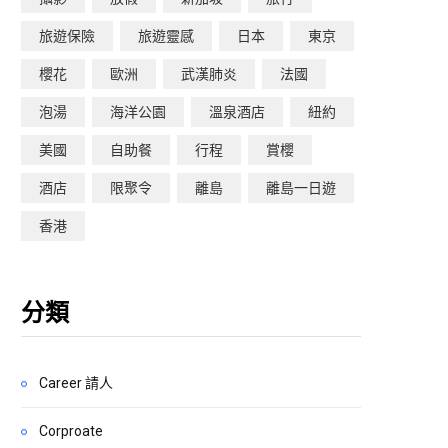
旅遊保險
旅遊靈感
日本
東京
櫻花
歐洲
武漢肺炎
法國
泡湯
海洋公園
溫泉酒店
紐約
美國
自助餐
行程
賞櫻
酒店
限聚令
離島
離島一日遊
香港
分類
Career 請人
Corproate