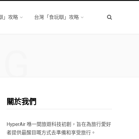
瞓」攻略
台灣「食玩瞓」攻略
NG
關於我們
HyperAir 喺一間旅遊科技初創，旨在為旅行愛好
者提供最醒目嘅方式去準備和享受旅行。