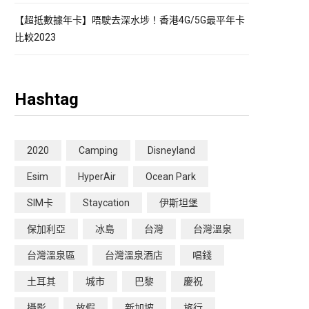
【超抵數據年卡】唔駛去深水埗！香港4G/5G最平年卡
比較2023
Hashtag
2020
Camping
Disneyland
Esim
HyperAir
Ocean Park
SIM卡
Staycation
伊斯坦堡
保加利亞
冰島
台灣
台灣溫泉
台灣溫泉區
台灣溫泉酒店
唱錢
土耳其
城市
巴黎
慶祝
攝影
放假
新加坡
旅行