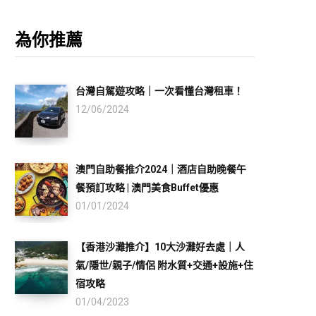
為你推薦
台灣自駕遊攻略｜一次看懂台灣租車！
12/06/2024
澳門自助餐推介2024｜酒店自助晚餐午
餐預訂攻略 | 澳門美食Buffet優惠
01/01/2024
【香港沙灘推介】10大沙灘好去處｜人
氣/隱世/親子/情侶 附水質+交通+設施+住
宿攻略
01/04/2023