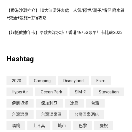
【香港沙灘推介】10大沙灘好去處｜人氣/隱世/親子/情侶 附水質
+交通+設施+住宿攻略
【超抵數據年卡】唔駛去深水埗！香港4G/5G最平年卡比較2023
Hashtag
2020
Camping
Disneyland
Esim
HyperAir
Ocean Park
SIM卡
Staycation
伊斯坦堡
保加利亞
冰島
台灣
台灣溫泉
台灣溫泉區
台灣溫泉酒店
唱錢
土耳其
城市
巴黎
慶祝