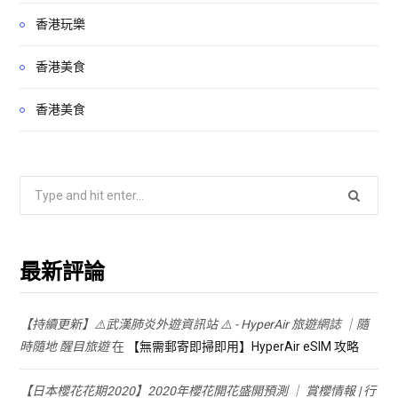
香港玩樂
香港美食
香港美食
Search
for:
最新評論
【持續更新】⚠️武漢肺炎外遊資訊站 ⚠️ - HyperAir 旅遊網誌 ｜隨
時隨地 醒目旅遊
在
【無需郵寄即掃即用】HyperAir eSIM 攻略
【日本櫻花花期2020】2020年櫻花開花盛開預測 ｜ 賞櫻情報 | 行