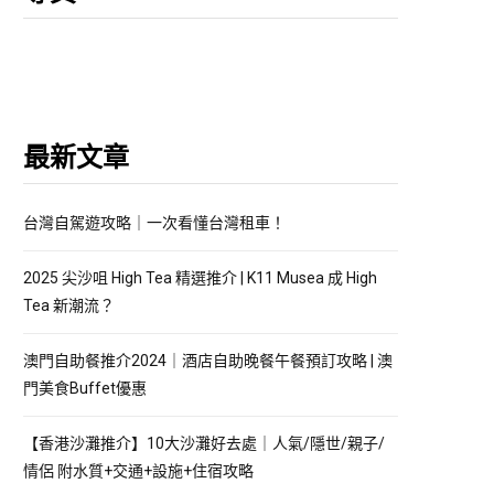
最新文章
台灣自駕遊攻略｜一次看懂台灣租車！
2025 尖沙咀 High Tea 精選推介 | K11 Musea 成 High
Tea 新潮流？
澳門自助餐推介2024｜酒店自助晚餐午餐預訂攻略 | 澳
門美食Buffet優惠
【香港沙灘推介】10大沙灘好去處｜人氣/隱世/親子/
情侶 附水質+交通+設施+住宿攻略