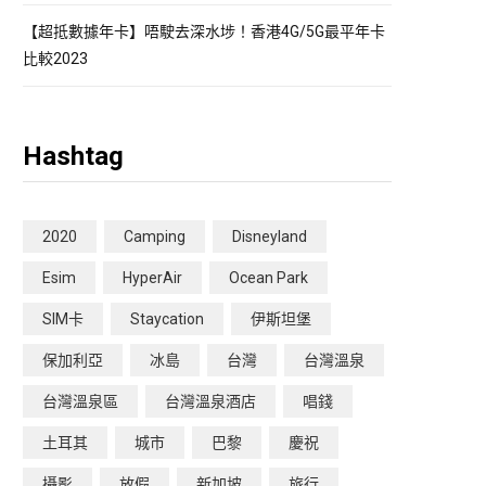
【超抵數據年卡】唔駛去深水埗！香港4G/5G最平年卡
比較2023
Hashtag
2020
Camping
Disneyland
Esim
HyperAir
Ocean Park
SIM卡
Staycation
伊斯坦堡
保加利亞
冰島
台灣
台灣溫泉
台灣溫泉區
台灣溫泉酒店
唱錢
土耳其
城市
巴黎
慶祝
攝影
放假
新加坡
旅行