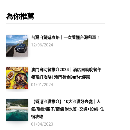
為你推薦
台灣自駕遊攻略｜一次看懂台灣租車！
12/06/2024
澳門自助餐推介2024｜酒店自助晚餐午
餐預訂攻略 | 澳門美食Buffet優惠
01/01/2024
【香港沙灘推介】10大沙灘好去處｜人
氣/隱世/親子/情侶 附水質+交通+設施+住
宿攻略
01/04/2023