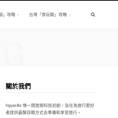
瞓」攻略
台灣「食玩瞓」攻略
NG
關於我們
HyperAir 喺一間旅遊科技初創，旨在為旅行愛好
者提供最醒目嘅方式去準備和享受旅行。