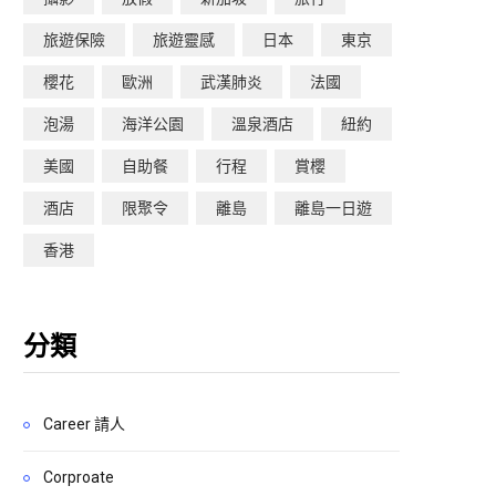
旅遊保險
旅遊靈感
日本
東京
櫻花
歐洲
武漢肺炎
法國
泡湯
海洋公園
溫泉酒店
紐約
美國
自助餐
行程
賞櫻
酒店
限聚令
離島
離島一日遊
香港
分類
Career 請人
Corproate