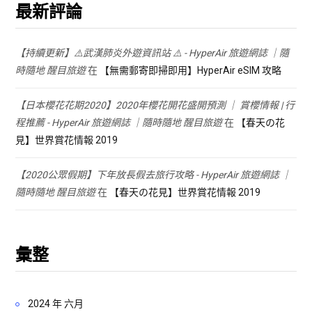
最新評論
【持續更新】⚠️武漢肺炎外遊資訊站 ⚠️ - HyperAir 旅遊網誌 ｜隨
時隨地 醒目旅遊
在
【無需郵寄即掃即用】HyperAir eSIM 攻略
【日本櫻花花期2020】2020年櫻花開花盛開預測 ｜ 賞櫻情報 | 行
程推薦 - HyperAir 旅遊網誌 ｜隨時隨地 醒目旅遊
在
【春天の花
見】世界賞花情報 2019
【2020公眾假期】下年放長假去旅行攻略 - HyperAir 旅遊網誌 ｜
隨時隨地 醒目旅遊
在
【春天の花見】世界賞花情報 2019
彙整
2024 年 六月