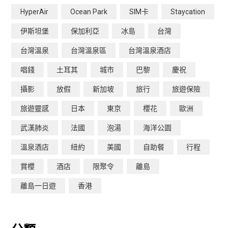
HyperAir
Ocean Park
SIM卡
Staycation
伊斯坦堡
保加利亞
冰島
台灣
台灣溫泉
台灣溫泉區
台灣溫泉酒店
唱錢
土耳其
城市
巴黎
慶祝
攝影
放假
新加坡
旅行
旅遊保險
旅遊靈感
日本
東京
櫻花
歐洲
武漢肺炎
法國
泡湯
海洋公園
溫泉酒店
紐約
美國
自助餐
行程
賞櫻
酒店
限聚令
離島
離島一日遊
香港