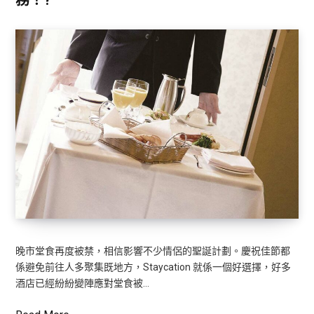
務！?
晚市堂食再度被禁，相信影響不少情侶的聖誕計劃。慶祝佳節都
係避免前往人多聚集既地方，Staycation 就係一個好選擇，好多
酒店已經紛紛變陣應對堂食被…