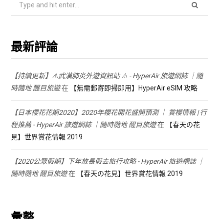
for:
最新評論
【持續更新】⚠️武漢肺炎外遊資訊站 ⚠️ - HyperAir 旅遊網誌 ｜隨
時隨地 醒目旅遊
在
【無需郵寄即掃即用】HyperAir eSIM 攻略
【日本櫻花花期2020】2020年櫻花開花盛開預測 ｜ 賞櫻情報 | 行
程推薦 - HyperAir 旅遊網誌 ｜隨時隨地 醒目旅遊
在
【春天の花
見】世界賞花情報 2019
【2020公眾假期】下年放長假去旅行攻略 - HyperAir 旅遊網誌 ｜
隨時隨地 醒目旅遊
在
【春天の花見】世界賞花情報 2019
彙整