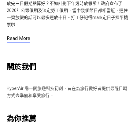
放完三日假期點算好？不如計劃下年幾時放假啦！政府宣布了
2020年公眾假期及法定勞工假期，當中幾個節日都相當近，連住
一齊放假的話可以最多連放十日。打工仔記得mark定日子搵平機
票啦。
Read More
關於我們
HyperAir 喺一間旅遊科技初創，旨在為旅行愛好者提供最醒目嘅
方式去準備和享受旅行。
為你推薦