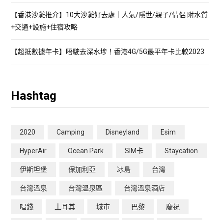
【香港沙灘推介】10大沙灘好去處｜人氣/隱世/親子/情侶 附水質
+交通+設施+住宿攻略
【超抵數據年卡】唔駛去深水埗！香港4G/5G最平年卡比較2023
Hashtag
2020
Camping
Disneyland
Esim
HyperAir
Ocean Park
SIM卡
Staycation
伊斯坦堡
保加利亞
冰島
台灣
台灣溫泉
台灣溫泉區
台灣溫泉酒店
唱錢
土耳其
城市
巴黎
慶祝