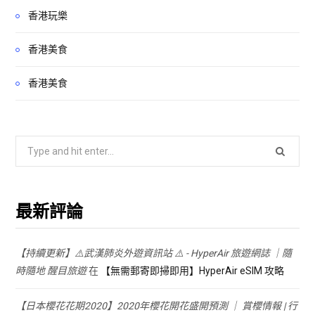
香港玩樂
香港美食
香港美食
Search
for:
最新評論
【持續更新】⚠️武漢肺炎外遊資訊站 ⚠️ - HyperAir 旅遊網誌 ｜隨
時隨地 醒目旅遊
在
【無需郵寄即掃即用】HyperAir eSIM 攻略
【日本櫻花花期2020】2020年櫻花開花盛開預測 ｜ 賞櫻情報 | 行