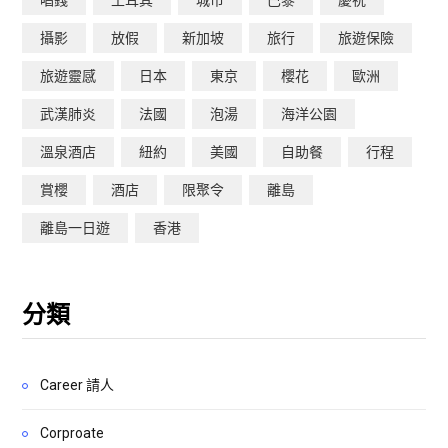
唱錢
土耳其
城市
巴黎
慶祝
攝影
放假
新加坡
旅行
旅遊保險
旅遊靈感
日本
東京
櫻花
歐洲
武漢肺炎
法國
泡湯
海洋公園
溫泉酒店
紐約
美國
自助餐
行程
賞櫻
酒店
限聚令
離島
離島一日遊
香港
分類
Career 請人
Corproate