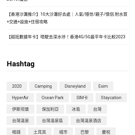
【香港沙灘推介】10大沙灘好去處｜人氣/隱世/親子/情侶 附水質
+交通+設施+住宿攻略
【超抵數據年卡】唔駛去深水埗！香港4G/5G最平年卡比較2023
Hashtag
2020
Camping
Disneyland
Esim
HyperAir
Ocean Park
SIM卡
Staycation
伊斯坦堡
保加利亞
冰島
台灣
台灣溫泉
台灣溫泉區
台灣溫泉酒店
唱錢
土耳其
城市
巴黎
慶祝