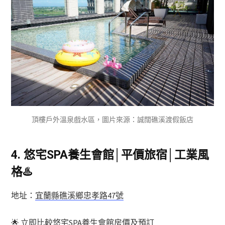
頂樓戶外溫泉戲水區，圖片來源：誠闊礁溪渡假飯店
4.
悠宅SPA養生會館│平價旅宿│工業風
格
♨️
地址：
宜蘭縣礁溪鄉忠孝路47號
🌟
立即比較悠宅SPA養生會館房價及預訂