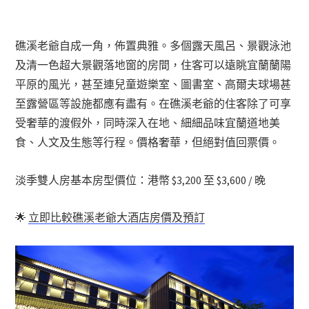
礁溪老爺自成一角，佈置典雅。多個露天風呂、景觀泳池
及清一色超大景觀落地窗的房間，住客可以遠眺宜蘭蘭陽
平原的風光，甚至連兒童遊樂室、圖書室、高爾夫球場甚
至露營區等設施都應有盡有。在礁溪老爺的住客除了可享
受奢華的渡假外，同時深入在地、細細品味宜蘭道地美
食、人文及生態等行程。價格奢華，但絕對值回票價。
淡季雙人房基本房型價位：港幣 $3,200 至 $3,600 / 晚
🌟
立即比較礁溪老爺大酒店房價及預訂