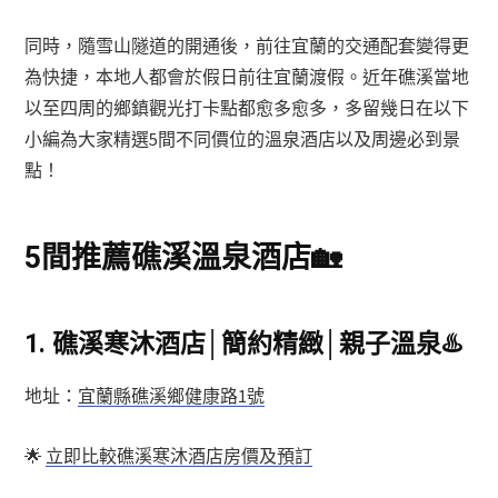
同時，隨雪山隧道的開通後，前往宜蘭的交通配套變得更
為快捷，本地人都會於假日前往宜蘭渡假。近年礁溪當地
以至四周的鄉鎮觀光打卡點都愈多愈多，多留幾日在以下
小編為大家精選5間不同價位的溫泉酒店以及周邊必到景
點！
5間推薦
礁溪
溫泉酒店🏡
1. 礁溪寒沐酒店│簡約精緻│親子溫泉
♨️
地址：
宜蘭縣礁溪鄉健康路1號
🌟
立即比較礁溪寒沐酒店房價及預訂