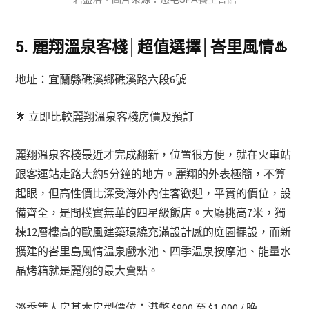
5.
麗翔溫泉客棧│超值選擇│峇里風情
♨️
地址：
宜蘭縣礁溪鄉礁溪路六段6號
🌟
立即比較麗翔溫泉客棧房價及預訂
麗翔溫泉客棧最近才完成翻新，位置很方便，就在火車站
跟客運站走路大約5分鐘的地方。麗翔的外表極簡，不算
起眼，但高性價比深受海外內住客歡迎，平實的價位，設
備齊全，是間樸實無華的四星級飯店。大廳挑高7米，獨
棟12層樓高的歐風建築環繞充滿設計感的庭園擺設，而新
擴建的峇里島風情温泉戲水池、四季温泉按摩池、能量水
晶烤箱就是麗翔的最大賣點。
淡季雙人房基本房型價位：港幣 $900 至 $1,000 / 晚