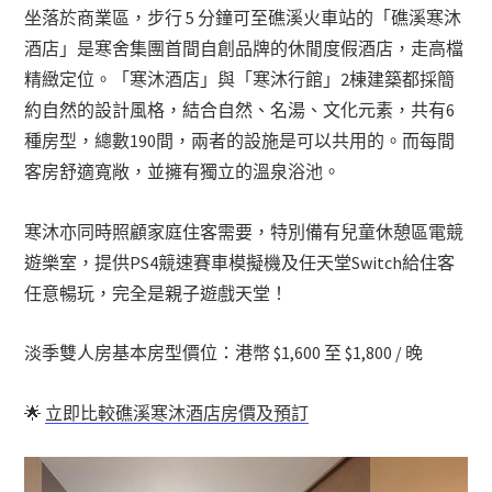
坐落於商業區，步行 5 分鐘可至礁溪火車站的「礁溪寒沐
酒店」是寒舍集團首間自創品牌的休閒度假酒店，走高檔
精緻定位。「寒沐酒店」與「寒沐行館」2棟建築都採簡
約自然的設計風格，結合自然、名湯、文化元素，共有6
種房型，總數190間，兩者的設施是可以共用的。而每間
客房舒適寬敞，並擁有獨立的溫泉浴池。
寒沐亦同時照顧家庭住客需要，特別備有兒童休憩區電競
遊樂室，提供PS4競速賽車模擬機及任天堂Switch給住客
任意暢玩，完全是親子遊戲天堂！
淡季雙人房基本房型價位：港幣 $1,600 至 $1,800 / 晚
🌟
立即比較礁溪寒沐酒店房價及預訂