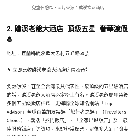
兒童休憩區，圖片來源：礁溪寒沐酒店
2.
礁溪老爺大酒店│頂級五星│奢華渡假
♨️
地址：
宜蘭縣礁溪鄉大忠村五峰路69號
🌟
立即比較礁溪老爺大酒店房價及預訂
要數礁溪，甚至全台灣最具代表性、最頂級的五星級酒店
的話，礁溪老爺大酒店必定榜上有名。礁溪老爺歷年榮獲
多個五星級飯店評鑑，更蟬聯全球知名網站「Trip
Advisor」全球百萬網友票選「旅行者之選」（Traveller’s
Choice），囊括「熱門飯店」、「全家出遊飯店」及「最
佳服務飯店」等獎項，來頭非常厲害，是很多人到宜蘭度