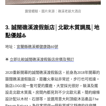
露營體驗，圖片來源：礁溪老爺大酒店
3.
誠闊礁溪渡假飯店│北歐木質調風│地
點優越
♨️
地址：
宜蘭縣礁溪鄉健康路60號
🌟
立即比較誠闊礁溪渡假飯店房價及預訂
2020重新開幕的誠闊礁溪渡假飯店，前身為2018年開幕的
築闊礁溪渡假飯店，距離火車站非常近，步行也可抵達。
飯店LOGO是一隻可愛的麋鹿，大堂採光很好，裝潢及擺
設走北歐木質風。房間內都見到不少北歐元素，簡約線條
設計配以木材、石頭等，並選用意大利頂級沐浴產品The
Rerum Natura，為住客提供一個有質感又舒適的住宿體