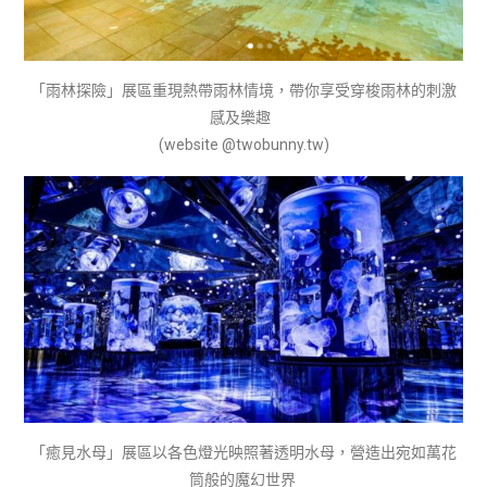
「雨林探險」展區重現熱帶雨林情境，帶你享受穿梭雨林的刺激
感及樂趣
(website @twobunny.tw)
「癒見水母」展區以各色燈光映照著透明水母，營造出宛如萬花
筒般的魔幻世界