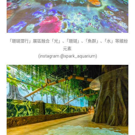
「珊瑚潛行」展區融合「光」､「珊瑚」､「魚群」､「水」等繽紛
元素
(instagram @xpark_aquarium)