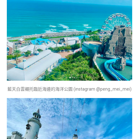
藍天白雲襯托臨近海邊的海洋公園 (instagram @peng_mei_mei)