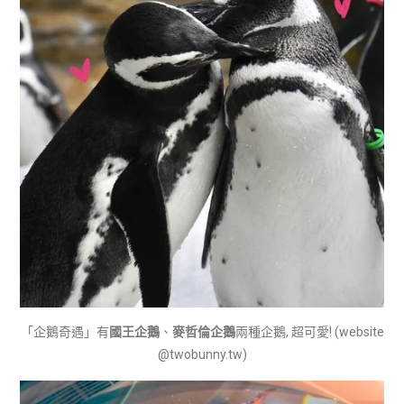
「企鵝奇遇」有
國王企鵝
、
麥哲倫企鵝
兩種企鵝, 超可愛! (website
@twobunny.tw)